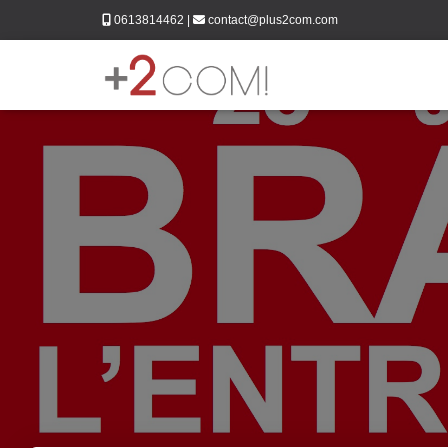
0613814462
|
contact@plus2com.com