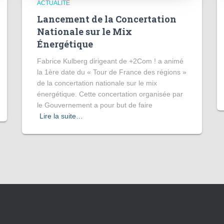
ACTUALITÉ
Lancement de la Concertation
Nationale sur le Mix
Énergétique
Fabrice Kulberg dirigeant de +2Com ! a animé
la 1ère date du « Tour de France des régions »
de la concertation nationale sur le mix
énergétique. Cette concertation organisée par
le Gouvernement a pour but de faire
Lire la suite…