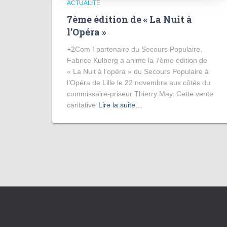
ACTUALITÉ
7ème édition de « La Nuit à
l’Opéra »
+2Com ! partenaire du Secours Populaire.
Fabrice Kulberg a animé la 7ème édition de
« La Nuit à l’opéra » du Secours Populaire à
l’Opéra de Lille le 22 novembre aux côtés du
commissaire-priseur Thierry May. Cette vente
caritative
Lire la suite…