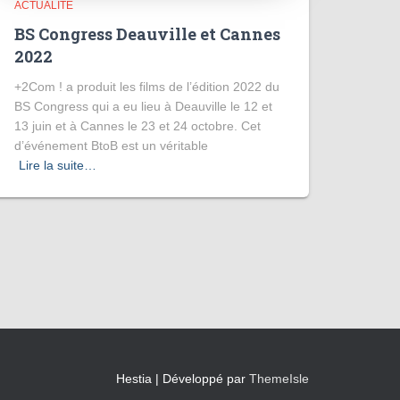
ACTUALITÉ
BS Congress Deauville et Cannes
2022
+2Com ! a produit les films de l’édition 2022 du
BS Congress qui a eu lieu à Deauville le 12 et
13 juin et à Cannes le 23 et 24 octobre. Cet
d’événement BtoB est un véritable
Lire la suite…
Hestia | Développé par
ThemeIsle