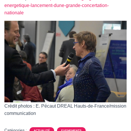
energetique-lancement-dune-grande-concertation-
nationale
Crédit photos : E. Pécaut DREAL Hauts-de-France/mission
communication
Catégories :
ACTUALITÉ
EVENEMENTS