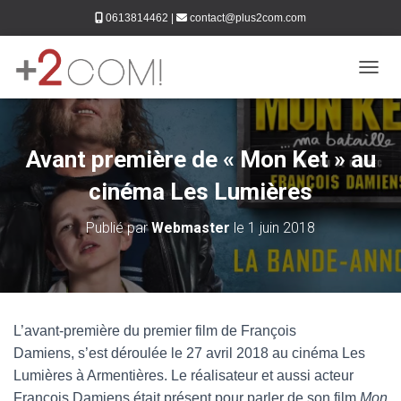
0613814462
|
contact@plus2com.com
DÉPLI
Avant première de « Mon Ket » au
cinéma Les Lumières
Publié par
Webmaster
le
1 juin 2018
L’avant-première du premier film de François
Damiens, s’est déroulée le 27 avril 2018 au cinéma Les
Lumières à Armentières. Le réalisateur et aussi acteur
François Damiens était présent pour parler de son film
Mon