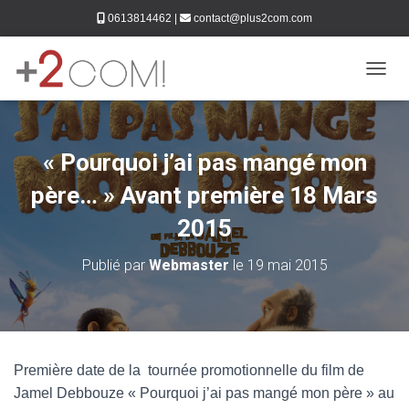
0613814462
|
contact@plus2com.com
DÉPLI
« Pourquoi j’ai pas mangé mon
père… » Avant première 18 Mars
2015
Publié par
Webmaster
le
19 mai 2015
Première date de la tournée promotionnelle du film de
Jamel Debbouze « Pourquoi j’ai pas mangé mon père » au