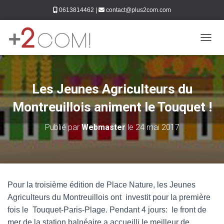
0613814462
|
contact@plus2com.com
DÉPLI
Les Jeunes Agriculteurs du
Montreuillois animent le Touquet !
Publié par
Webmaster
le
24 mai 2017
Pour la troisième édition de Place Nature, les Jeunes
Agriculteurs du Montreuillois ont investit pour la première
fois le Touquet-Paris-Plage. Pendant 4 jours: le front de
mer de la station balnéaire a accueilli le meilleur de