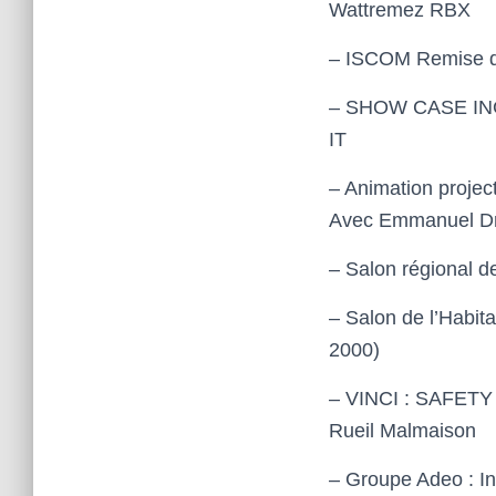
Wattremez RBX
–
ISCOM
Remise 
– SHOW CASE I
IT
– Animation
projec
Avec Emmanuel
D
–
Salon régional 
–
Salon de l’Habit
2000)
– VINCI : SAFETY
Rueil Malmaison
– Groupe Adeo : In