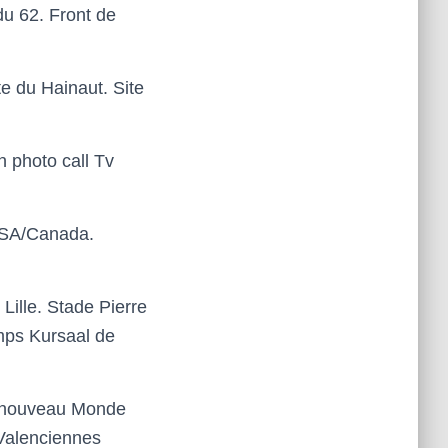
du 62.
Front de
te du Hainaut.
Site
n photo call
Tv
USA/Canada.
Lille
.
Stade Pierre
emps
Kursaal de
n nouveau Monde
 Valenciennes