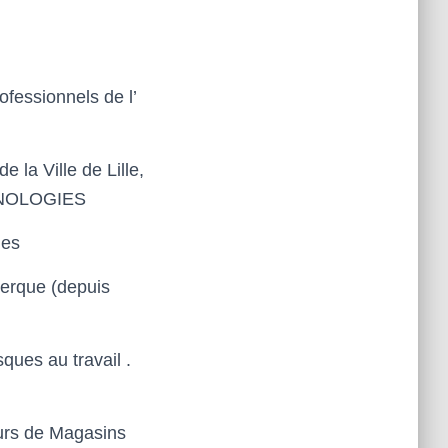
rofessionnels
de l’
de la Ville de
Lille
,
NOLOGIES
nes
erque (depuis
sques au travail
.
eurs de Magasins