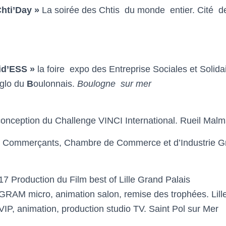
Chti’Day »
La soirée des Chtis du monde entier. Cité 
id’ESS »
la foire expo des Entreprise Sociales et Solida
glo du
B
oulonnais.
Boulogne sur mer
conception du Challenge
VINCI
International.
Rueil Malm
́e Commerçants,
Chambre de Commerce et d’Industrie Gr
017
Production du Film best of
Lille Grand Palais
GRAM micro
, animation salon, remise des trophées
. Lil
VIP,
animation
, production studio TV.
Saint Pol sur Mer