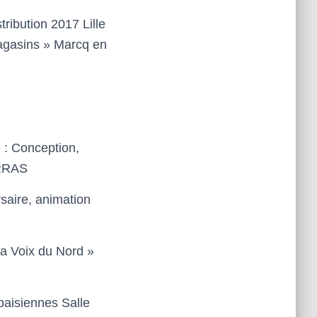
stribution 2017
Lille
magasins »
Marcq en
e
: Conception,
RRAS
saire, animation
la Voix du Nord »
ubaisiennes
Salle