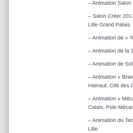
–
Animation Salon de
– Salon Créer 201
Lille Grand Palais
– Animation de « T
– Animation
de la 
– Animation
de
Sol
– Animation «
Brav
H
ainaut.
Cité des
– Animation
«
Méc
C
alais, Pole Méc
– Animation
du Te
Lille