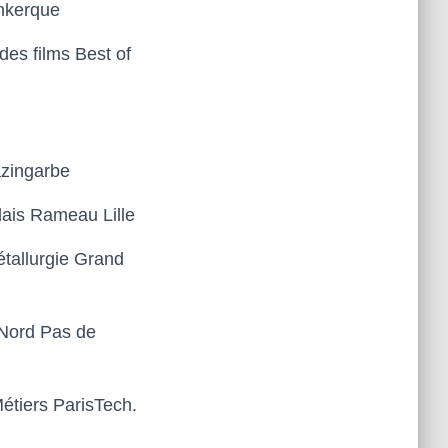
nkerque
des films Best of
zingarbe
lais Rameau Lille
étallurgie
G
rand
N
ord
P
as de
M
étiers
P
aris
T
ech
.