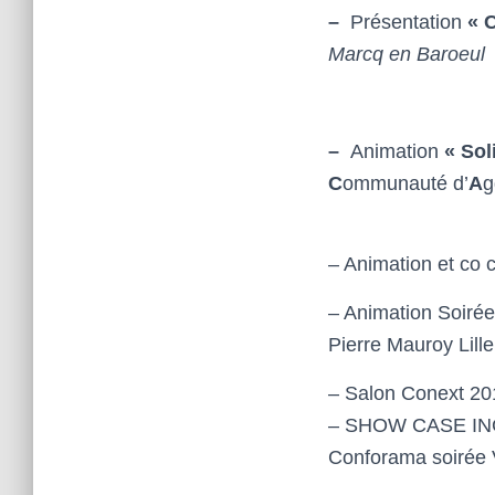
–
Présentation
« 
Marcq en Baroeul
–
Animation
« Sol
C
ommunauté d’
A
g
– Animation
et co 
– Animation Soire
Pierre Mauroy Lille
– Salon Conext 2
– SHOW CASE IN
Conforama
soirée