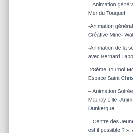
– Animation génér
Mer du Touquet
-Animation généra
Créative Mine- Wa
-Animation de la so
avec
Bernard Lapo
-28
ème
Tournoi M
Espace Saint Chri
– Animation Soirée
Mauroy Lille
-Anim
Dunkerque
– Centre des Jeun
est il possible ? »