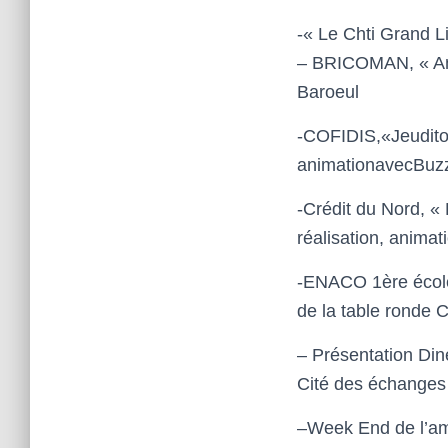
-« Le Chti Grand Li
– BRICOMAN,
« A
Baroeul
-COFIDIS,«Jeudito
animationavecBuzze
-Crédit du Nord, «
réalisation, anima
-ENACO 1
ère
éco
de la table ronde
C
–
Présentation
Din
Cité des échange
–
Week End de l’ami