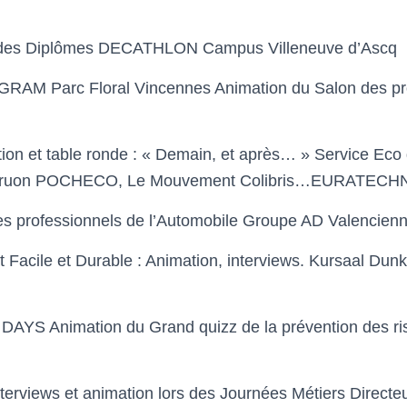
des Diplômes DECATHLON Campus
Villeneuve d’Ascq
NGRAM
Parc Floral
Vincennes
Animation du Salon des p
tion et
table ronde :
«
Demain, et après…
» Service Eco 
ruon POCHECO, Le Mouvement Colibris…
EURATECH
des professionnels de l’Automobile Groupe AD
Valencien
at
Facile et Durable : Animation, interviews. Kursaal
Dunk
 DAYS Animation
du Grand quizz de la prévention des ri
terviews et animation
lors des Journées Métiers Direct