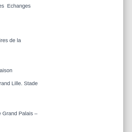
des Echanges
ires de la
aison
and Lille
.
Stade
le Grand Palais
–