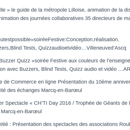
lle »
le guide de la métropole Lilloise
, animation
de la di
nimation des journées collaboratives 35 directeurs de 
utestpossible»
soiréeFestive:Conception,réalisation,
rs,Blind Tests, Quizzaudioetvidéo
…
Villeneuved’Ascq
 Buzzer Quizz »
soirée Festive
aux couleurs de l’enseign
tion avec Buzzers, Blind Tests, Quizz audio et vidéo
…
A
le de Commerce en ligne Présentation du 10
ème
anniver
ité des échanges Marcq-en-
Barœul
er Spectacle «
CH’TI Day 2
016 / Trophée de Géants de 
s Marcq-en-
Barœul
tié
:
Présentation des spectacles des associations Ro