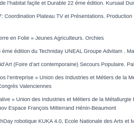
 l’habitat façile et Durable 22 éme édition
.
Kursaal Du
7:
Coordination
Plateau TV et Présentations.
Production 
erre en Folie » Jeunes Agriculteurs.
Orchies
3 ème édition du
Techniday UNEAL
Groupe
Advitam .
Ma
id’Art
(Foire d’art
contemporaine) Secours Populaire.
Pa
os l’entreprise
»
U
nion des
I
ndustries et
M
étiers de la
M
 Congrès Valenciennes
alive » U
nion des
I
ndustries et
M
étiers de la
M
étallurgie
anov
Espace François Mitterrand Hénin-Beaumont
chDay robotique KUKA 4.0,
E
cole
N
ationale des Arts et