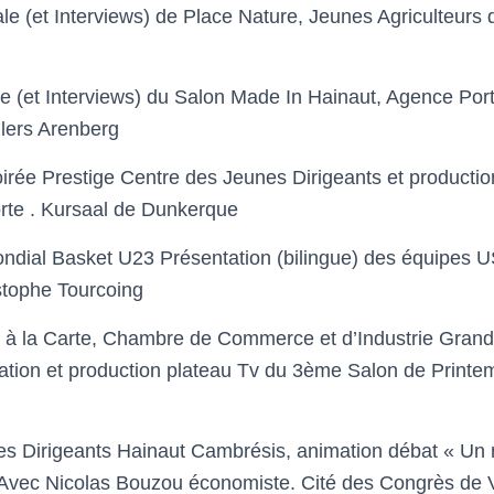
ale
(et Interviews)
de
Place Nature,
Jeunes Agriculteurs 
le
(et Interviews)
du
Salon Made In Hainaut
, Agence Por
llers Arenberg
irée Prestige C
entre des
J
eunes
D
irigeants et
productio
rte .
Kursaal de Dunkerque
ondial Basket
U23
Présentation
(bilingue)
des équipes 
stophe Tourcoing
 à la Carte,
Chambre de Commerce et d’Industrie Grand 
ation et production plateau Tv
du 3
ème
Salon de Print
es Dirigeants
Hainaut Cambrésis,
animation
débat « U
, Avec
Nicolas Bouzou
économiste
. Cité des Congrès de