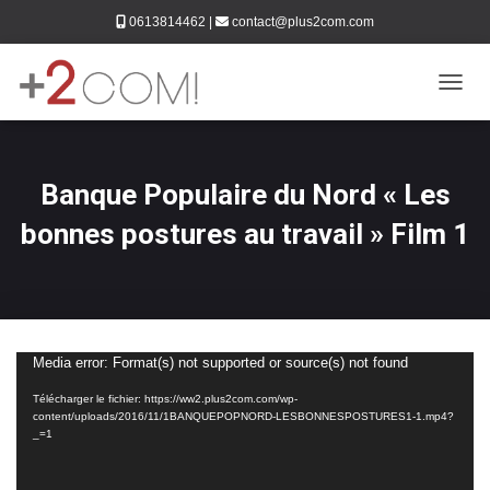
0613814462
|
contact@plus2com.com
DÉPLI
Banque Populaire du Nord « Les
bonnes postures au travail » Film 1
Media error: Format(s) not supported or source(s) not found
Lecteur
vidéo
Télécharger le fichier: https://ww2.plus2com.com/wp-
content/uploads/2016/11/1BANQUEPOPNORD-LESBONNESPOSTURES1-1.mp4?
_=1