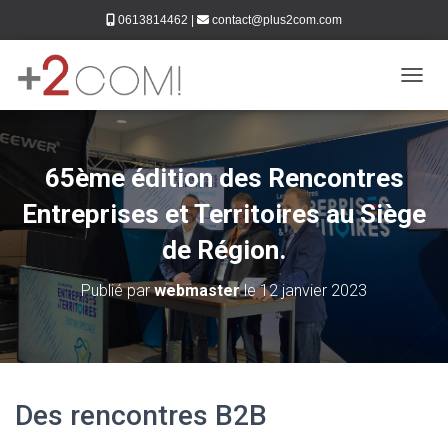
0613814462
|
contact@plus2com.com
DÉPLI
65ème édition des Rencontres
Entreprises et Territoires au Siège
de Région.
Publié par
webmaster
le
12 janvier 2023
Des rencontres B2B