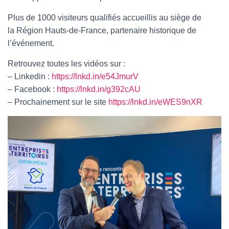
Plus de 1000 visiteurs qualifiés accueillis au siège de
la Région Hauts-de-France, partenaire historique de
l’événement.
Retrouvez toutes les vidéos sur :
– Linkedin :
https://lnkd.in/e54JmurV
– Facebook :
https://lnkd.in/g392cAU
– Prochainement sur le site
https://lnkd.in/eWES9nXR